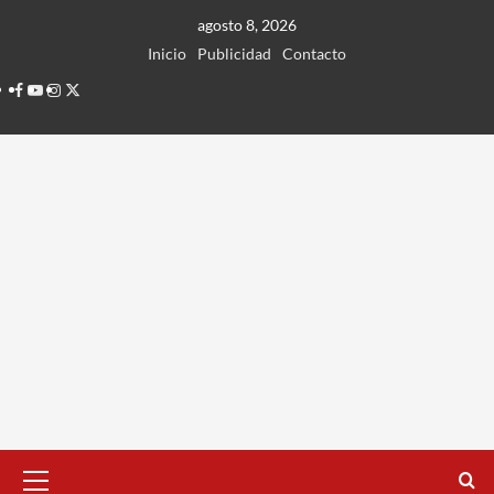
Ir
agosto 8, 2026
al
Inicio
Publicidad
Contacto
contenido
Facebook
Youtube
Instagram
Twitter
Menú
principal