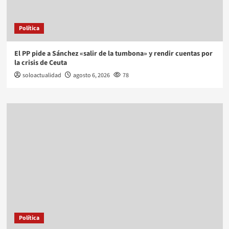
Política
El PP pide a Sánchez «salir de la tumbona» y rendir cuentas por
la crisis de Ceuta
soloactualidad
agosto 6, 2026
78
Política