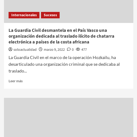
Internacionales
Sucesos
La Guardia Civil desmantela en el País Vasco una
organización dedicada al traslado ilícito de chatarra
electrónica a países de la costa africana
soloactualidad
marzo 9, 2022
0
477
La Guardia Civil en el marco de la operación Hozkailu, ha
desarticulado una organización criminal que se dedicaba al
traslado...
Leer más