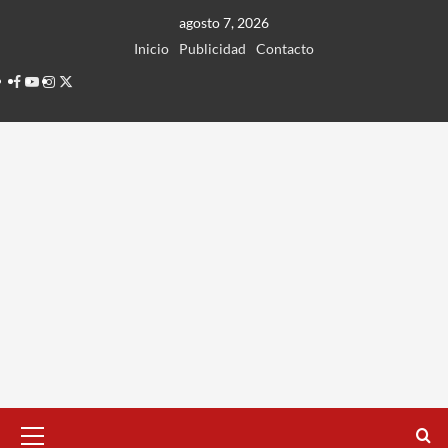
Ir
agosto 7, 2026
al
Inicio
Publicidad
Contacto
contenido
Facebook
Youtube
Instagram
Twitter
Menú
principal