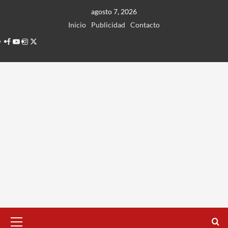
Ir
agosto 7, 2026
al
Inicio
Publicidad
Contacto
contenido
Facebook
Youtube
Instagram
Twitter
Menú
principal