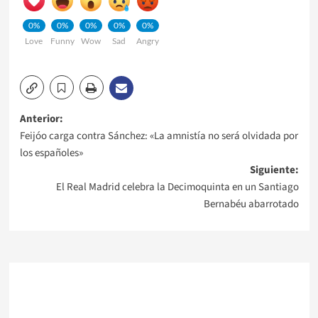
0%
0%
0%
0%
0%
Love
Funny
Wow
Sad
Angry
Navegación
Anterior:
Feijóo carga contra Sánchez: «La amnistía no será olvidada por
de
los españoles»
Siguiente:
entradas
El Real Madrid celebra la Decimoquinta en un Santiago
Bernabéu abarrotado