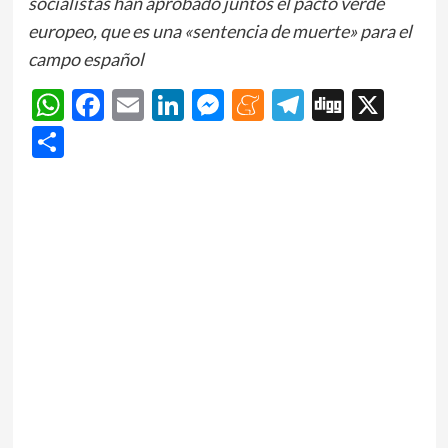
socialistas han aprobado juntos el pacto verde
europeo, que es una «sentencia de muerte» para el
campo español
WhatsApp
Facebook
Email
LinkedIn
Messenger
Meneame
Telegram
Digg
X
Share