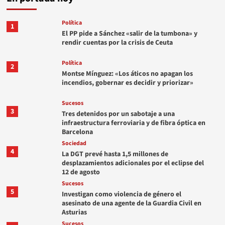
Política
1
El PP pide a Sánchez «salir de la tumbona» y
rendir cuentas por la crisis de Ceuta
Política
2
Montse Mínguez: «Los áticos no apagan los
incendios, gobernar es decidir y priorizar»
Sucesos
3
Tres detenidos por un sabotaje a una
infraestructura ferroviaria y de fibra óptica en
Barcelona
Sociedad
4
La DGT prevé hasta 1,5 millones de
desplazamientos adicionales por el eclipse del
12 de agosto
Sucesos
5
Investigan como violencia de género el
asesinato de una agente de la Guardia Civil en
Asturias
Sucesos