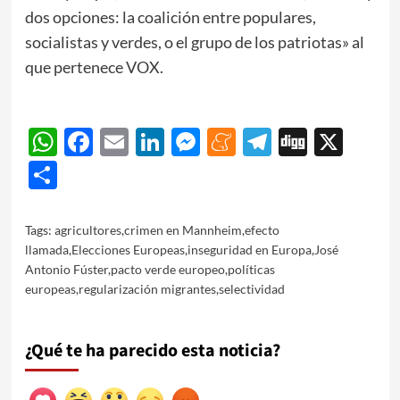
dos opciones: la coalición entre populares,
socialistas y verdes, o el grupo de los patriotas» al
que pertenece VOX.
WhatsApp
Facebook
Email
LinkedIn
Messenger
Meneame
Telegram
Digg
X
Share
Tags:
agricultores
,
crimen en Mannheim
,
efecto
llamada
,
Elecciones Europeas
,
inseguridad en Europa
,
José
Antonio Fúster
,
pacto verde europeo
,
políticas
europeas
,
regularización migrantes
,
selectividad
¿Qué te ha parecido esta noticia?