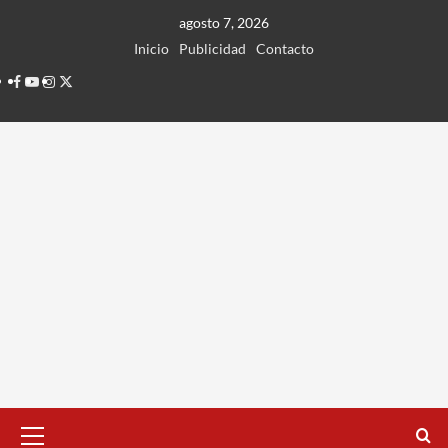
Ir
agosto 7, 2026
al
Inicio
Publicidad
Contacto
contenido
Facebook
Youtube
Instagram
Twitter
Menú
principal