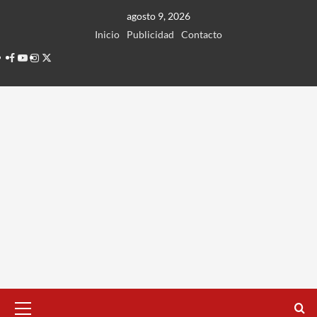
Ir
agosto 9, 2026
al
Inicio
Publicidad
Contacto
contenido
Facebook
Youtube
Instagram
Twitter
Menú
principal