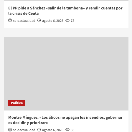
El PP pide a Sánchez «salir de la tumbona» y rendir cuentas por
la crisis de Ceuta
soloactualidad
agosto 6, 2026
78
Política
Montse Mínguez: «Los áticos no apagan los incendios, gobernar
es decidir y priorizar»
soloactualidad
agosto 6, 2026
83