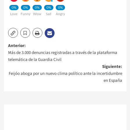
0%
0%
0%
0%
0%
Love
Funny
Wow
Sad
Angry
Navegación
Anterior:
Más de 3.000 denuncias registradas a través de la plataforma
de
telemática de la Guardia Civil
Siguiente:
entradas
Feijóo aboga por un nuevo clima político ante la incertidumbre
en España