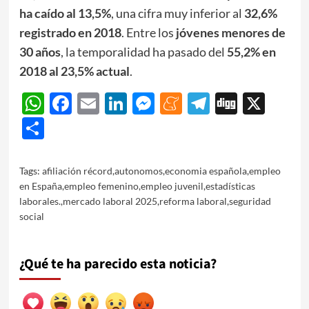
ha caído al 13,5%
, una cifra muy inferior al
32,6%
registrado en 2018
. Entre los
jóvenes menores de
30 años
, la temporalidad ha pasado del
55,2% en
2018 al 23,5% actual
.
WhatsApp
Facebook
Email
LinkedIn
Messenger
Meneame
Telegram
Digg
X
Share
Tags:
afiliación récord
,
autonomos
,
economia española
,
empleo
en España
,
empleo femenino
,
empleo juvenil
,
estadísticas
laborales.
,
mercado laboral 2025
,
reforma laboral
,
seguridad
social
¿Qué te ha parecido esta noticia?