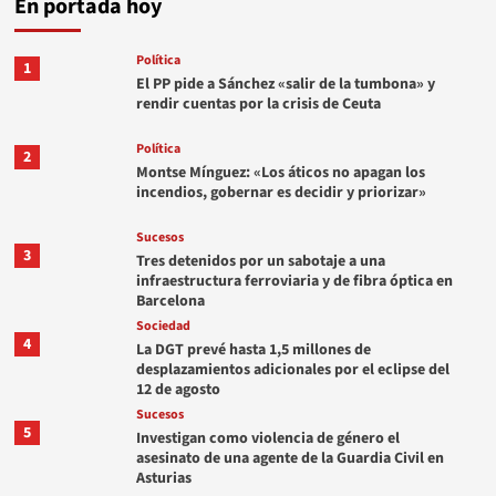
En portada hoy
Política
1
El PP pide a Sánchez «salir de la tumbona» y
rendir cuentas por la crisis de Ceuta
Política
2
Montse Mínguez: «Los áticos no apagan los
incendios, gobernar es decidir y priorizar»
Sucesos
3
Tres detenidos por un sabotaje a una
infraestructura ferroviaria y de fibra óptica en
Barcelona
Sociedad
4
La DGT prevé hasta 1,5 millones de
desplazamientos adicionales por el eclipse del
12 de agosto
Sucesos
5
Investigan como violencia de género el
asesinato de una agente de la Guardia Civil en
Asturias