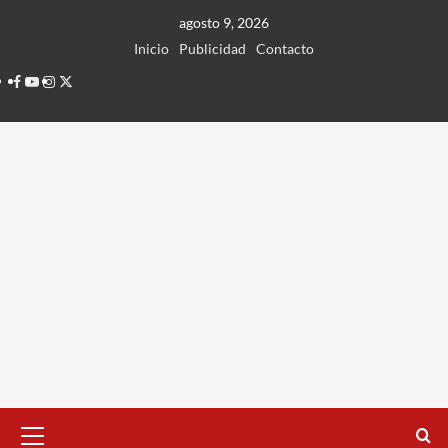
Ir
agosto 9, 2026
al
Inicio
Publicidad
Contacto
contenido
Facebook
Youtube
Instagram
Twitter
Menú
principal