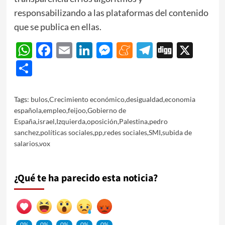
responsabilizando a las plataformas del contenido
que se publica en ellas.
WhatsApp
Facebook
Email
LinkedIn
Messenger
Meneame
Telegram
Digg
X
Share
Tags:
bulos
,
Crecimiento económico
,
desigualdad
,
economia
española
,
empleo
,
feijoo
,
Gobierno de
España
,
israel
,
Izquierda
,
oposición
,
Palestina
,
pedro
sanchez
,
políticas sociales
,
pp
,
redes sociales
,
SMI
,
subida de
salarios
,
vox
¿Qué te ha parecido esta noticia?
0%
0%
0%
0%
0%