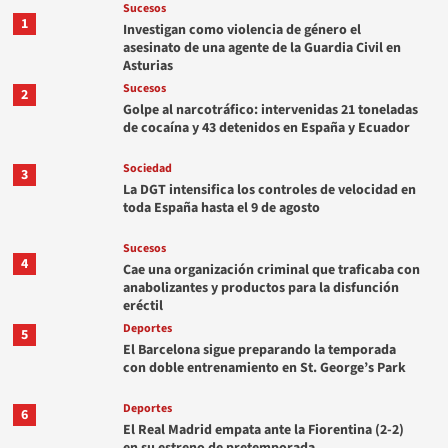
Sucesos
1
Investigan como violencia de género el
asesinato de una agente de la Guardia Civil en
Asturias
Sucesos
2
Golpe al narcotráfico: intervenidas 21 toneladas
de cocaína y 43 detenidos en España y Ecuador
Sociedad
3
La DGT intensifica los controles de velocidad en
toda España hasta el 9 de agosto
Sucesos
4
Cae una organización criminal que traficaba con
anabolizantes y productos para la disfunción
eréctil
Deportes
5
El Barcelona sigue preparando la temporada
con doble entrenamiento en St. George’s Park
Deportes
6
El Real Madrid empata ante la Fiorentina (2-2)
en su estreno de pretemporada