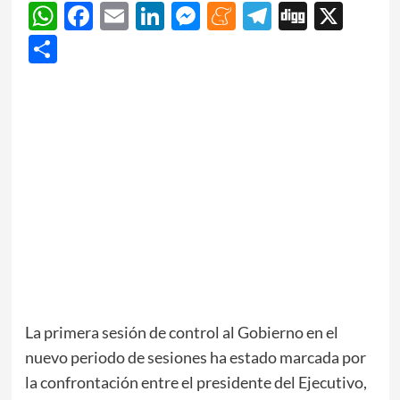
WhatsApp
Facebook
Email
LinkedIn
Messenger
Meneame
Telegram
Digg
X
Share
La primera sesión de control al Gobierno en el
nuevo periodo de sesiones ha estado marcada por
la confrontación entre el presidente del Ejecutivo,