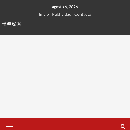
Ir
agosto 6, 2026
al
Inicio
Publicidad
Contacto
contenido
Facebook
Youtube
Instagram
Twitter
Menú
principal