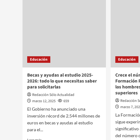
Educación
Educación
Becas y ayudas al estudio 2025-
Crece el n
2026: todo lo que necesitas saber
Formación P
para solicitarlas
los hombres
superiores
Redacción Sólo Actualidad
Redacción S
marzo 12, 2025
659
marzo 7, 20
El Gobierno ha anunciado una
La Formació
inversión récord de 2.544 millones de
sigue exper
euros en becas y ayudas al estudio
significativ
para el...
del número 
Leer más