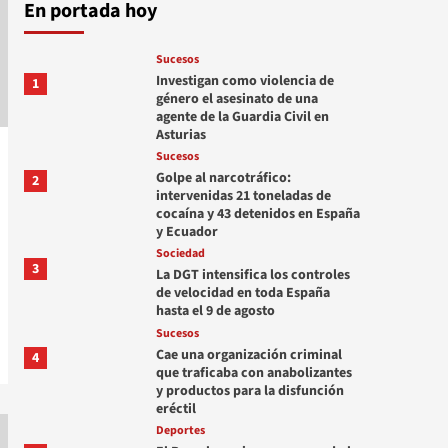
En portada hoy
Sucesos
Investigan como violencia de
1
género el asesinato de una
agente de la Guardia Civil en
Asturias
Sucesos
Golpe al narcotráfico:
2
intervenidas 21 toneladas de
cocaína y 43 detenidos en España
y Ecuador
Sociedad
3
La DGT intensifica los controles
de velocidad en toda España
hasta el 9 de agosto
Sucesos
Cae una organización criminal
4
que traficaba con anabolizantes
y productos para la disfunción
eréctil
Deportes