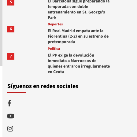
El Barcelona sigue preparando la
5
temporada con doble
entrenamiento en St. George’s
Park
Deportes
6
El Real Madrid empata ante la
Fiorentina (2-2) en su estreno de
pretemporada
Política
El PP exige la devolución
7
inmediata a Marruecos de
quienes entraron irregularmente
en Ceuta
Síguenos en redes sociales
Facebook
Youtube
Instagram