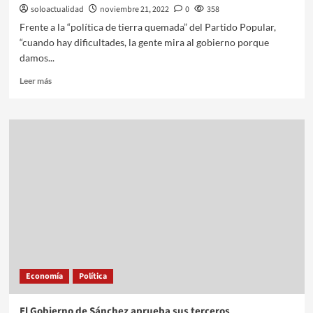
soloactualidad
noviembre 21, 2022
0
358
Frente a la “política de tierra quemada” del Partido Popular,
“cuando hay dificultades, la gente mira al gobierno porque
damos...
Leer más
Economía
Política
El Gobierno de Sánchez aprueba sus terceros