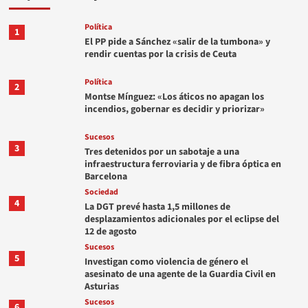
Política
1
El PP pide a Sánchez «salir de la tumbona» y
rendir cuentas por la crisis de Ceuta
Política
2
Montse Mínguez: «Los áticos no apagan los
incendios, gobernar es decidir y priorizar»
Sucesos
3
Tres detenidos por un sabotaje a una
infraestructura ferroviaria y de fibra óptica en
Barcelona
Sociedad
4
La DGT prevé hasta 1,5 millones de
desplazamientos adicionales por el eclipse del
12 de agosto
Sucesos
5
Investigan como violencia de género el
asesinato de una agente de la Guardia Civil en
Asturias
Sucesos
6