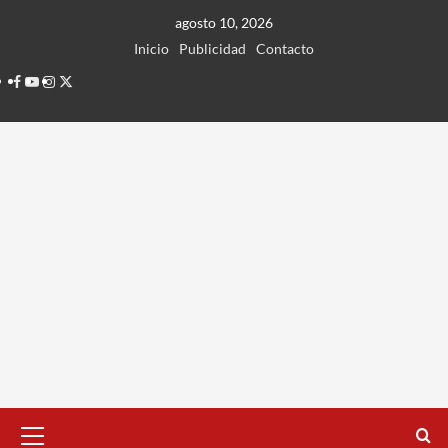
Ir
agosto 10, 2026
al
Inicio
Publicidad
Contacto
contenido
Facebook
Youtube
Instagram
Twitter
Menú
principal