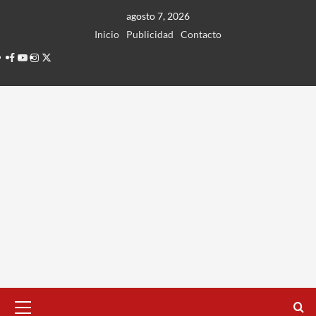
Ir
agosto 7, 2026
al
Inicio
Publicidad
Contacto
contenido
Facebook
Youtube
Instagram
Twitter
Menú
principal