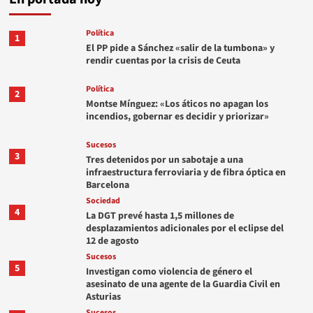
Política
1
El PP pide a Sánchez «salir de la tumbona» y
rendir cuentas por la crisis de Ceuta
Política
2
Montse Mínguez: «Los áticos no apagan los
incendios, gobernar es decidir y priorizar»
Sucesos
3
Tres detenidos por un sabotaje a una
infraestructura ferroviaria y de fibra óptica en
Barcelona
Sociedad
4
La DGT prevé hasta 1,5 millones de
desplazamientos adicionales por el eclipse del
12 de agosto
Sucesos
5
Investigan como violencia de género el
asesinato de una agente de la Guardia Civil en
Asturias
Sucesos