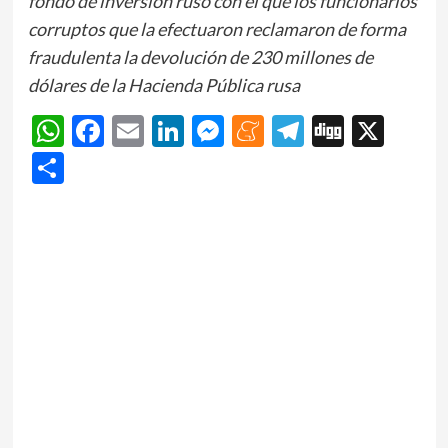
fondo de inversión ruso con el que los funcionarios
corruptos que la efectuaron reclamaron de forma
fraudulenta la devolución de 230 millones de
dólares de la Hacienda Pública rusa
WhatsApp
Facebook
Email
LinkedIn
Messenger
Meneame
Telegram
Digg
X
Share