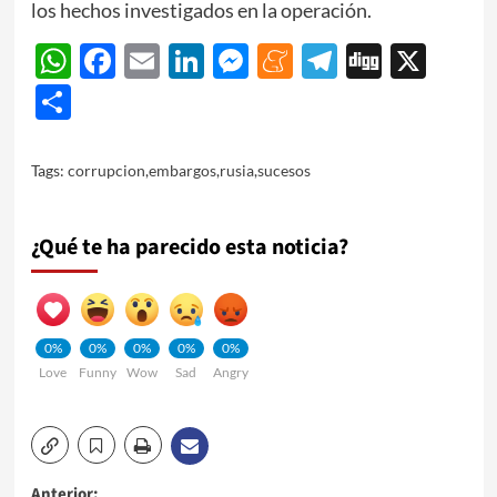
los hechos investigados en la operación.
WhatsApp
Facebook
Email
LinkedIn
Messenger
Meneame
Telegram
Digg
X
Share
Tags:
corrupcion
,
embargos
,
rusia
,
sucesos
¿Qué te ha parecido esta noticia?
0%
0%
0%
0%
0%
Love
Funny
Wow
Sad
Angry
Anterior: