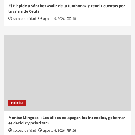
El PP pide a Sánchez «salir de la tumbona» y rendir cuentas por
la crisis de Ceuta
soloactualidad
agosto 6, 2026
48
Política
Montse Mínguez: «Los áticos no apagan los incendios, gobernar
es decidir y priorizar»
soloactualidad
agosto 6, 2026
56