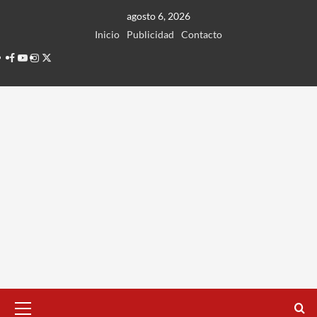
Ir
agosto 6, 2026
al
Inicio
Publicidad
Contacto
contenido
Facebook
Youtube
Instagram
Twitter
Menú
principal