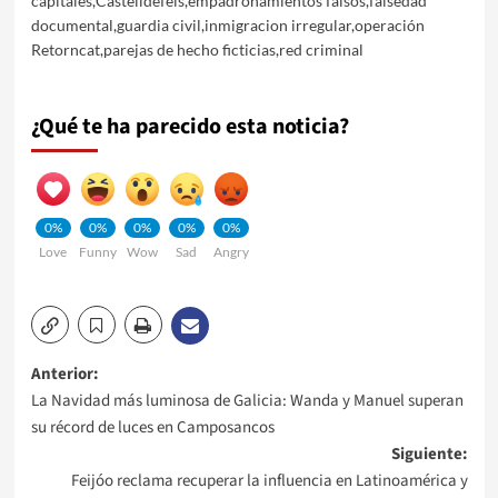
capitales
,
Castelldefels
,
empadronamientos falsos
,
falsedad
documental
,
guardia civil
,
inmigracion irregular
,
operación
Retorncat
,
parejas de hecho ficticias
,
red criminal
¿Qué te ha parecido esta noticia?
0%
0%
0%
0%
0%
Love
Funny
Wow
Sad
Angry
Navegación
Anterior:
La Navidad más luminosa de Galicia: Wanda y Manuel superan
de
su récord de luces en Camposancos
Siguiente:
entradas
Feijóo reclama recuperar la influencia en Latinoamérica y