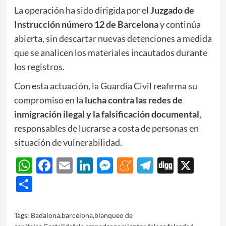
La operación ha sido dirigida por el
Juzgado de
Instrucción número 12 de Barcelona
y continúa
abierta, sin descartar nuevas detenciones a medida
que se analicen los materiales incautados durante
los registros.
Con esta actuación, la Guardia Civil reafirma su
compromiso en la
lucha contra las redes de
inmigración ilegal y la falsificación documental
,
responsables de lucrarse a costa de personas en
situación de vulnerabilidad.
WhatsApp
Facebook
Email
LinkedIn
Messenger
Meneame
Telegram
Digg
X
Share
Tags:
Badalona
,
barcelona
,
blanqueo de