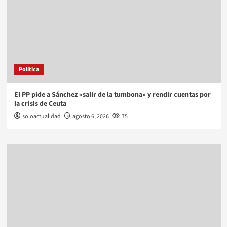
Política
El PP pide a Sánchez «salir de la tumbona» y rendir cuentas por
la crisis de Ceuta
soloactualidad
agosto 6, 2026
75