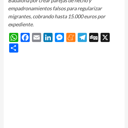
Badalona por crear parejas de hecho y
empadronamientos falsos para regularizar
migrantes, cobrando hasta 15.000 euros por
expediente.
WhatsApp
Facebook
Email
LinkedIn
Messenger
Meneame
Telegram
Digg
X
Share