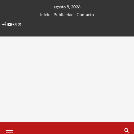
Ir
agosto 8, 2026
al
Inicio
Publicidad
Contacto
contenido
Facebook
Youtube
Instagram
Twitter
Menú
principal