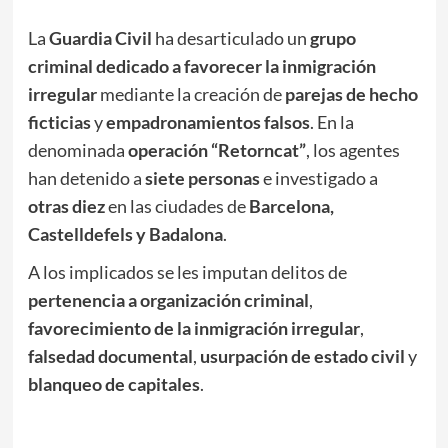
La
Guardia Civil
ha desarticulado un
grupo
criminal dedicado a favorecer la inmigración
irregular
mediante la creación de
parejas de hecho
ficticias
y
empadronamientos falsos
. En la
denominada
operación “Retorncat”
, los agentes
han detenido a
siete personas
e investigado a
otras diez
en las ciudades de
Barcelona,
Castelldefels y Badalona
.
A los implicados se les imputan delitos de
pertenencia a organización criminal
,
favorecimiento de la inmigración irregular
,
falsedad documental
,
usurpación de estado civil
y
blanqueo de capitales
.