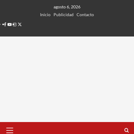
Ir
agosto 6, 2026
al
Inicio
Publicidad
Contacto
contenido
Facebook
Youtube
Instagram
Twitter
Menú
principal