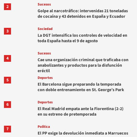
Sucesos
2
Golpe al narcotráfico: intervenidas 21 toneladas
de cocaína y 43 detenidos en España y Ecuador
Sociedad
3
La DGT intensifica los controles de velocidad en
toda España hasta el 9 de agosto
Sucesos
4
Cae una organización criminal que traficaba con
anabolizantes y productos para la disfunción
eréctil
Deportes
5
El Barcelona sigue preparando la temporada
con doble entrenamiento en St. George’s Park
Deportes
6
El Real Madrid empata ante la Fiorentina (2-2)
en su estreno de pretemporada
Política
7
El PP exige la devolución inmediata a Marruecos