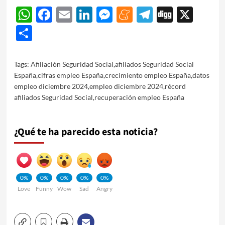
WhatsApp
Facebook
Email
LinkedIn
Messenger
Meneame
Telegram
Digg
X
Share
Tags:
Afiliación Seguridad Social
,
afiliados Seguridad Social
España
,
cifras empleo España
,
crecimiento empleo España
,
datos
empleo diciembre 2024
,
empleo diciembre 2024
,
récord
afiliados Seguridad Social
,
recuperación empleo España
¿Qué te ha parecido esta noticia?
0%
0%
0%
0%
0%
Love
Funny
Wow
Sad
Angry