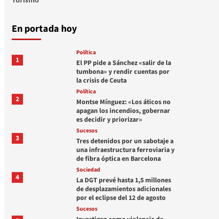
En portada hoy
Política
1
El PP pide a Sánchez «salir de la
tumbona» y rendir cuentas por
la crisis de Ceuta
Política
2
Montse Mínguez: «Los áticos no
apagan los incendios, gobernar
es decidir y priorizar»
Sucesos
3
Tres detenidos por un sabotaje a
una infraestructura ferroviaria y
de fibra óptica en Barcelona
Sociedad
4
La DGT prevé hasta 1,5 millones
de desplazamientos adicionales
por el eclipse del 12 de agosto
Sucesos