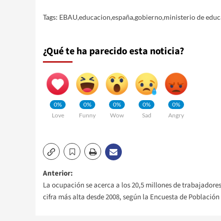
Tags:
EBAU
,
educacion
,
españa
,
gobierno
,
ministerio de educ
¿Qué te ha parecido esta noticia?
0%
0%
0%
0%
0%
Love
Funny
Wow
Sad
Angry
Navegación
Anterior:
La ocupación se acerca a los 20,5 millones de trabajadores
de
cifra más alta desde 2008, según la Encuesta de Población
entradas