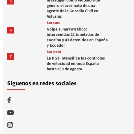
Investigan como violencia de
5
género el asesinato de una
agente de la Guardia Civil en
Asturias
Sucesos
Golpe al narcotráfico:
6
intervenidas 21 toneladas de
cocaína y 43 detenidos en España
y Ecuador
Sociedad
7
La DGT intensifica los controles
de velocidad en toda España
hasta el 9 de agosto
Síguenos en redes sociales
Facebook
Youtube
Instagram