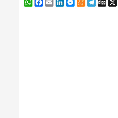
WhatsApp
Facebook
Email
LinkedIn
Messenger
Meneam
Teleg
Di