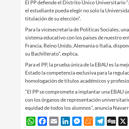
El PP defiende el Distrito Único Universitario “p
el estudiante pueda elegir no solo la Universid
titulación de su elección”.
Para la vicesecretaria de Políticas Sociales, u
sistema educativo con los países de nuestro e
Francia, Reino Unido, Alemania o Italia, dispo
su Bachillerato”, explica.
Para el PP, la prueba única de la EBAU es la me
Estado la competencia exclusiva para la regulac
homologación de títulos académicos y profesio
“El PP se compromete a implantar una EBAU ú
con los órganos de representación universitario
equidad de todos los alumnos”, anuncia Navarr
WhatsApp
Facebook
Email
LinkedIn
Messenger
Meneam
Teleg
Di