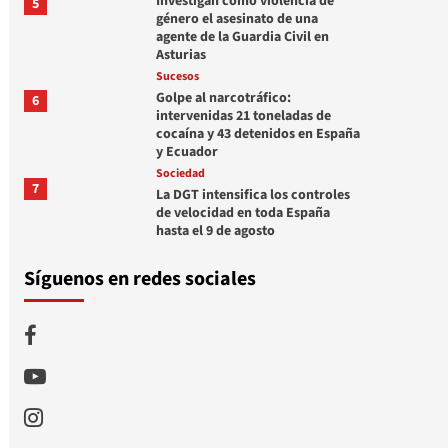
Investigan como violencia de
5
género el asesinato de una
agente de la Guardia Civil en
Asturias
Sucesos
Golpe al narcotráfico:
6
intervenidas 21 toneladas de
cocaína y 43 detenidos en España
y Ecuador
Sociedad
7
La DGT intensifica los controles
de velocidad en toda España
hasta el 9 de agosto
Síguenos en redes sociales
Facebook
Youtube
Instagram