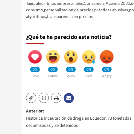
Tags:
algoritmos empresariales
,
Consumo y Agenda 2030
,
d
consumo
,
personalización de precios
,
prácticas abusivas
,
pr
algoritmos
,
transparencia en precios
¿Qué te ha parecido esta noticia?
0%
0%
0%
0%
0%
Love
Funny
Wow
Sad
Angry
Navegación
Anterior:
Histórica incautación de droga en Ecuador: 73 toneladas
de
decomisadas y 36 detenidos