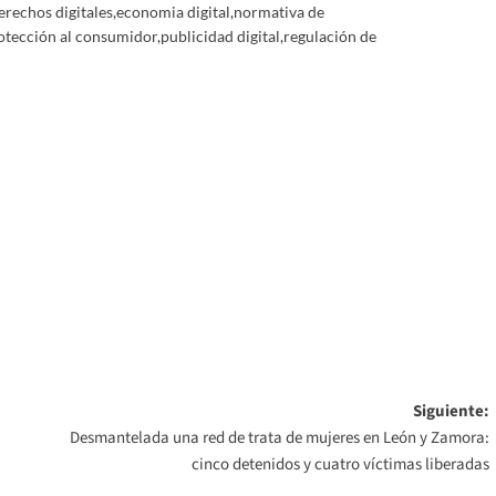
erechos digitales
,
economia digital
,
normativa de
otección al consumidor
,
publicidad digital
,
regulación de
Siguiente:
Desmantelada una red de trata de mujeres en León y Zamora:
cinco detenidos y cuatro víctimas liberadas