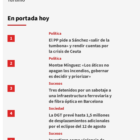
En portada hoy
Política
1
El PP pide a Sánchez «salir de la
tumbona» y rendir cuentas por
la crisis de Ceuta
Política
2
Montse Mínguez: «Los áticos no
apagan los incendios, gobernar
es decidir y priorizar»
Sucesos
3
Tres detenidos por un sabotaje a
una infraestructura ferroviaria y
de fibra óptica en Barcelona
Sociedad
4
La DGT prevé hasta 1,5 millones
de desplazamientos adicionales
por el eclipse del 12 de agosto
Sucesos