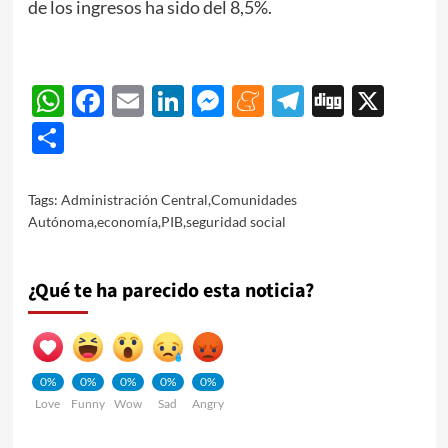
de los ingresos ha sido del 8,5%.
WhatsApp
Facebook
Email
LinkedIn
Messenger
Meneame
Telegram
Digg
X
Share
Tags:
Administración Central
,
Comunidades
Autónoma
,
economía
,
PIB
,
seguridad social
¿Qué te ha parecido esta noticia?
0%
0%
0%
0%
0%
Love
Funny
Wow
Sad
Angry