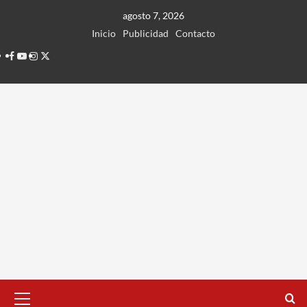
Ir
agosto 7, 2026
al
Inicio
Publicidad
Contacto
contenido
Facebook
Youtube
Instagram
Twitter
Menú
principal