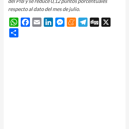
del PIB y se reduce 0,12 puntos porcentuales
respecto al dato del mes de julio.
WhatsApp
Facebook
Email
LinkedIn
Messenger
Meneame
Telegram
Digg
X
Share