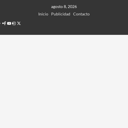
Ir
agosto 8, 2026
al
Inicio
Publicidad
Contacto
contenido
Facebook
Youtube
Instagram
Twitter