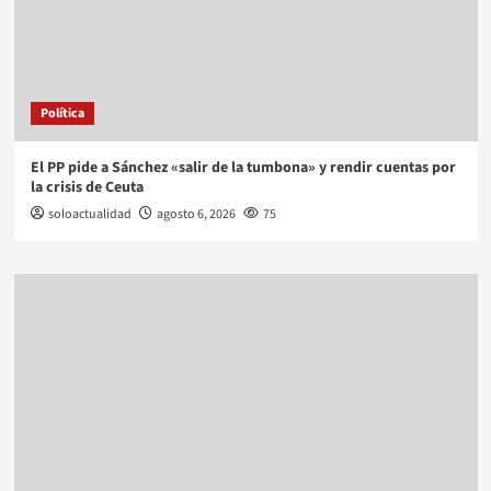
Política
El PP pide a Sánchez «salir de la tumbona» y rendir cuentas por
la crisis de Ceuta
soloactualidad
agosto 6, 2026
75