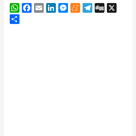
WhatsApp
Facebook
Email
LinkedIn
Messenger
Meneame
Telegram
Digg
X
Share