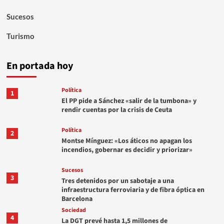
Sucesos
Turismo
En portada hoy
Política
1
El PP pide a Sánchez «salir de la tumbona» y
rendir cuentas por la crisis de Ceuta
Política
2
Montse Mínguez: «Los áticos no apagan los
incendios, gobernar es decidir y priorizar»
Sucesos
3
Tres detenidos por un sabotaje a una
infraestructura ferroviaria y de fibra óptica en
Barcelona
Sociedad
4
La DGT prevé hasta 1,5 millones de