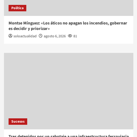
Política
Montse Mínguez: «Los áticos no apagan los incendios, gobernar
es decidir y priorizar»
soloactualidad
agosto 6, 2026
81
Sucesos
Tres detenidos por un sabotaje a una infraestructura ferroviaria