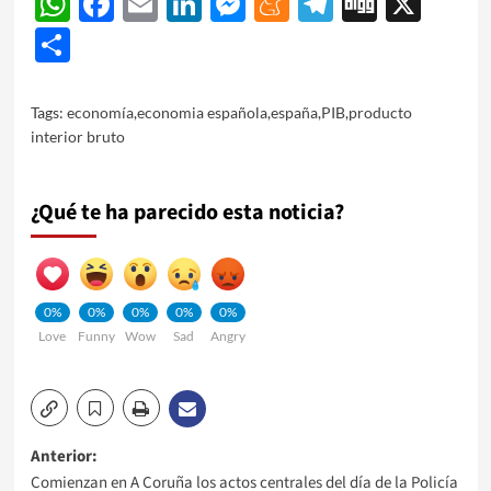
WhatsApp
Facebook
Email
LinkedIn
Messenger
Meneame
Telegram
Digg
X
Share
Tags:
economía
,
economia española
,
españa
,
PIB
,
producto
interior bruto
¿Qué te ha parecido esta noticia?
0%
0%
0%
0%
0%
Love
Funny
Wow
Sad
Angry
Navegación
Anterior:
Comienzan en A Coruña los actos centrales del día de la Policía