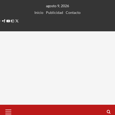
Ir
agosto 9, 2026
al
Inicio
Publicidad
Contacto
contenido
Facebook
Youtube
Instagram
Twitter
Menú
principal