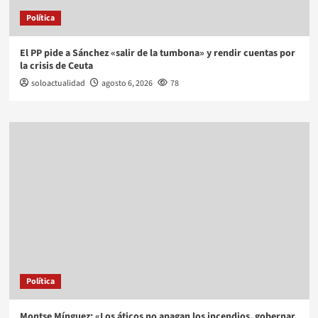
Política
El PP pide a Sánchez «salir de la tumbona» y rendir cuentas por
la crisis de Ceuta
soloactualidad
agosto 6, 2026
78
Política
Montse Mínguez: «Los áticos no apagan los incendios, gobernar